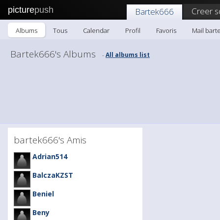
picture
push
Creer s
Bartek666
Albums
Tous
Calendar
Profil
Favoris
Mail bart
Bartek666's Albums
All albums list
-
bartek666's Amis
Adrian514
BalczaKZST
Beniel
Beny