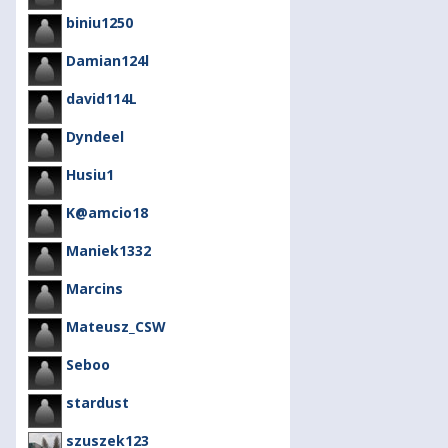
biniu1250
Damian124l
david114L
Dyndeel
Husiu1
K@amcio18
Maniek1332
Marcins
Mateusz_CSW
Seboo
stardust
szuszek123