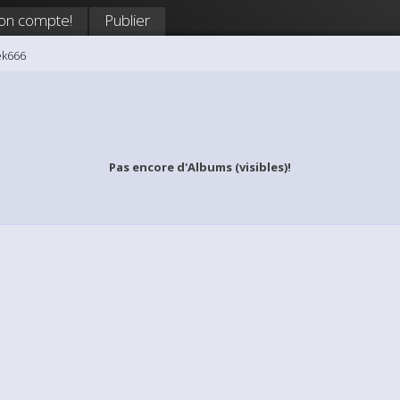
on compte!
Publier
ek666
Pas encore d'Albums (visibles)!