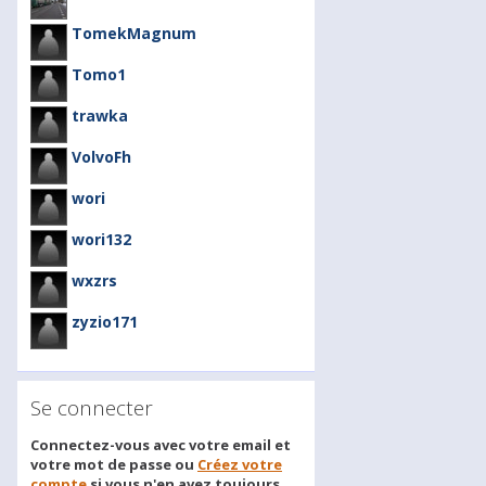
TomekMagnum
Tomo1
trawka
VolvoFh
wori
wori132
wxzrs
zyzio171
Se connecter
Connectez-vous avec votre email et
votre mot de passe ou
Créez votre
compte
si vous n'en avez toujours